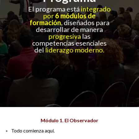
El programa está
integrado
por
6 módulos de
formación
, diseñados para
desarrollar de manera
progresiva
las
competencias esenciales
del
liderazgo moderno.
Módulo 1. El Observador
Todo comienza aquí.