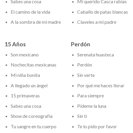
Sabes una cosa
Mi querido Casca rabias
El camino de la vida
Caballo de patas blancas
A la sombra de mi madre
Claveles a mi padre
15 Años
Perdón
Son mexicano
Serenata huasteca
Nochecitas mexicanas
Perdón
Mi niña bonita
Sin verte
A llegado un ángel
Por qué me haces llorar
15 primaveras
Para siempre
Sabes una cosa
Pídeme la luna
Show de coreografía
Sin ti
Tu sangre en tu cuerpo
Te lo pido por favor