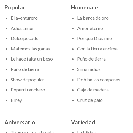
Popular
Homenaje
El aventurero
La barca de oro
Adiós amor
Amor eterno
Dulce pecado
Por qué Dios mío
Matemos las ganas
Con la tierra encima
Le hace falta un beso
Puño de tierra
Puño de tierra
Sin un adiós
Show de popular
Doblan las campanas
Popurrí ranchero
Caja de madera
El rey
Cruz de palo
Aniversario
Variedad
Te amare toda la vida
La bikina