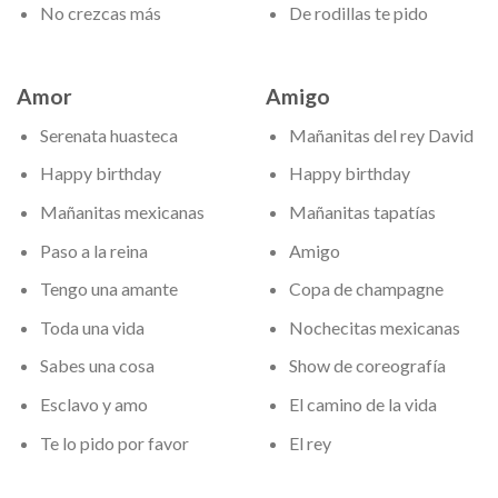
No crezcas más
De rodillas te pido
Amor
Amigo
Serenata huasteca
Mañanitas del rey David
Happy birthday
Happy birthday
Mañanitas mexicanas
Mañanitas tapatías
Paso a la reina
Amigo
Tengo una amante
Copa de champagne
Toda una vida
Nochecitas mexicanas
Sabes una cosa
Show de coreografía
Esclavo y amo
El camino de la vida
Te lo pido por favor
El rey