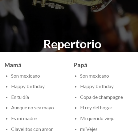
Repertorio
Mamá
Papá
Son mexicano
Son mexicano
Happy birthday
Happy birthday
En tu día
Copa de champagne
Aunque no sea mayo
El rey del hogar
Es mi madre
Mí querido viejo
Clavelitos con amor
mí Vejes