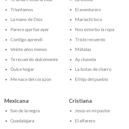
Triunfamos
El aventurero
La mano de Dios
Mariachi loco
Parece que fue ayer
Nos estorbo la ropa
Contigo aprendí
Triste recuerdo
Veinte años menos
Mátalas
Te recuerdo dulcemente
Ay chavela
Dulce hogar
La botas de charro
Me nace del corazon
El hijo del pueblo
Mexicana
Cristiana
Son de la negra
Jesús es mi pastor
Guadalajara
El alfarero