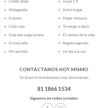
Cielito lindo
Josué 1 9
Malagueña
Dulce hogar
El jinete
Mujer virtuosa
Cielo rojo
Te vengo a decir
Deja que salga la luna
El camino de la vida
Es muy niña
Regalo sagrado
Mi ranchito
Un día a la vez
CONTÁCTANOS HOY MISMO
En breve te brindaremos más información
81 1866 1534
Síguenos en redes sociales: